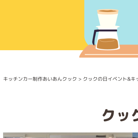
キッチンカー制作あいあんクック
>
クックの日イベント&キ
クッ