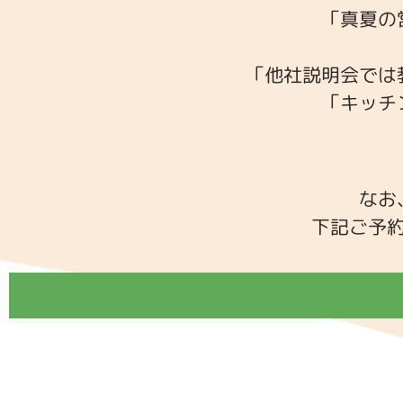
「真夏の
「他社説明会では
「キッチ
なお
下記ご予