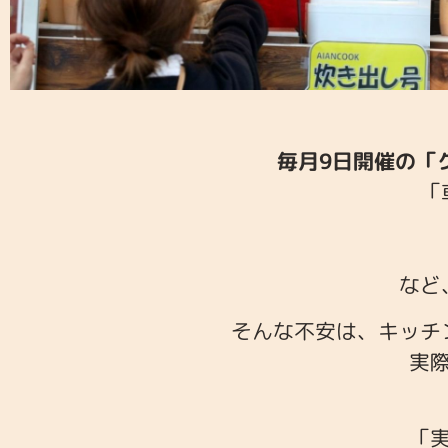
毎月9日開催の「
「
など
そんな不安は、キッチ
実
「