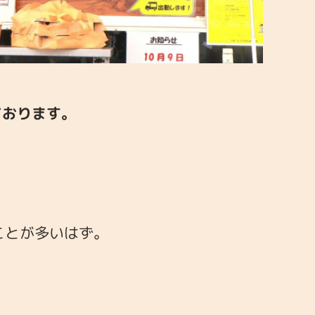
ております。
ことが多いはず。