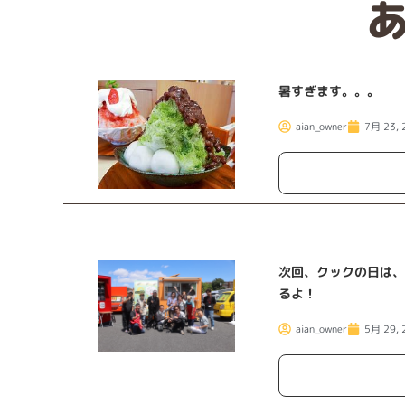
あ
暑すぎます。。。
aian_owner
7月 23, 
次回、クックの日は、
るよ！
aian_owner
5月 29, 